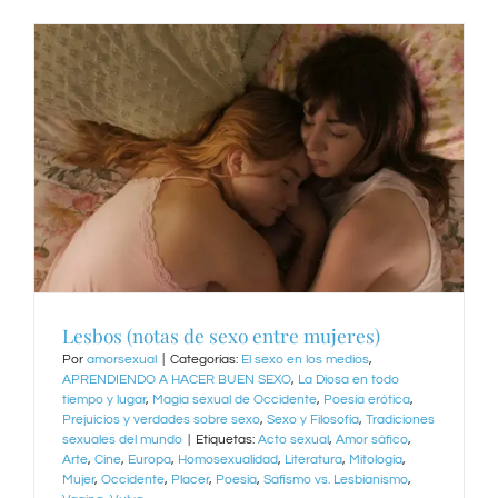
Lesbos (notas de sexo entre mujeres)
Por
amorsexual
|
Categorías:
El sexo en los medios
,
APRENDIENDO A HACER BUEN SEXO
,
La Diosa en todo
tiempo y lugar
,
Magia sexual de Occidente
,
Poesía erótica
,
Prejuicios y verdades sobre sexo
,
Sexo y Filosofía
,
Tradiciones
sexuales del mundo
|
Etiquetas:
Acto sexual
,
Amor sáfico
,
Arte
,
Cine
,
Europa
,
Homosexualidad
,
Literatura
,
Mitología
,
Mujer
,
Occidente
,
Placer
,
Poesía
,
Safismo vs. Lesbianismo
,