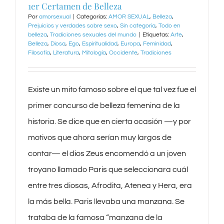
1er Certamen de Belleza
Por
amorsexual
|
Categorías:
AMOR SEXUAL
,
Belleza
,
Prejuicios y verdades sobre sexo
,
Sin categoría
,
Todo en
belleza
,
Tradiciones sexuales del mundo
|
Etiquetas:
Arte
,
Belleza
,
Diosa
,
Ego
,
Espiritualidad
,
Europa
,
Feminidad
,
Filosofía
,
Literatura
,
Mitología
,
Occidente
,
Tradiciones
Existe un mito famoso sobre el que tal vez fue el
primer concurso de belleza femenina de la
historia. Se dice que en cierta ocasión —y por
motivos que ahora serían muy largos de
contar— el dios Zeus encomendó a un joven
troyano llamado Paris que seleccionara cuál
entre tres diosas, Afrodita, Atenea y Hera, era
la más bella. Paris llevaba una manzana. Se
trataba de la famosa “manzana de la