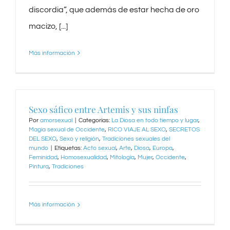
discordia”, que además de estar hecha de oro
macizo, [...]
Más información
Sexo sáfico entre Artemis y sus ninfas
Por
amorsexual
|
Categorías:
La Diosa en todo tiempo y lugar
,
Magia sexual de Occidente
,
RICO VIAJE AL SEXO
,
SECRETOS
DEL SEXO
,
Sexo y religión
,
Tradiciones sexuales del
mundo
|
Etiquetas:
Acto sexual
,
Arte
,
Diosa
,
Europa
,
Feminidad
,
Homosexualidad
,
Mitología
,
Mujer
,
Occidente
,
Pintura
,
Tradiciones
Más información