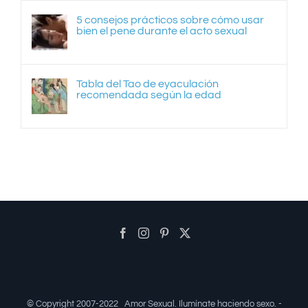
5 consejos prácticos sobre cómo usar
bien el pene durante el acto sexual
Tabla del Tao de eyaculación
recomendada según la edad
© Copyright 2007-2022
Amor Sexual
. Ilumínate haciendo sexo. -