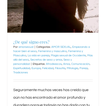
¿De qué signo eres?
Por
amorsexual
|
Categorías:
AMOR SEXUAL
,
Empezando a
hacer bien el sexo
,
Femenina y masculino
,
Femenina y
Masculino
,
La vida en pareja
,
Magia sexual de Occidente
,
Más
allá del sexo
,
Secretos de sexo y amor
,
Sexo y
personalidad
|
Etiquetas:
Afrodisiacos
,
Amor
,
Comunicación
,
Espiritualidad
,
Europa
,
Felicidad
,
Filosofía
,
Mitología
,
Pareja
,
Tradiciones
Seguramente muchas veces has creído que
aún no has encontrado el amor profundo y
duradero porque todavía no has dado con tu