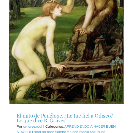
El mito de Penélope. ¿Le fue fiel a Odiseo?
Lo que dice R. Graves
Por
amorsexual
|
Categorías:
APRENDIENDO A HACER BUEN
SEXO
,
La Diosa en todo tiempo y lugar
,
Magia sexual de