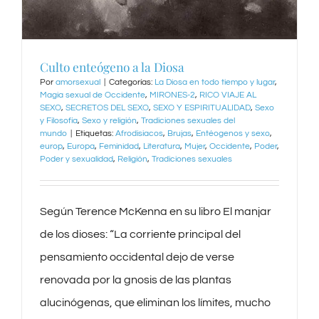
Culto enteógeno a la Diosa
Por
amorsexual
|
Categorías:
La Diosa en todo tiempo y lugar
,
Magia sexual de Occidente
,
MIRONES-2
,
RICO VIAJE AL
SEXO
,
SECRETOS DEL SEXO
,
SEXO Y ESPIRITUALIDAD
,
Sexo
y Filosofía
,
Sexo y religión
,
Tradiciones sexuales del
mundo
|
Etiquetas:
Afrodisiacos
,
Brujas
,
Entéogenos y sexo
,
europ
,
Europa
,
Feminidad
,
Literatura
,
Mujer
,
Occidente
,
Poder
,
Poder y sexualidad
,
Religión
,
Tradiciones sexuales
Según Terence McKenna en su libro El manjar
de los dioses: “La corriente principal del
pensamiento occidental dejo de verse
renovada por la gnosis de las plantas
alucinógenas, que eliminan los límites, mucho