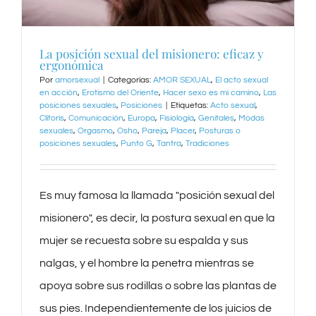
La posición sexual del misionero: eficaz y
ergonómica
Por
amorsexual
|
Categorías:
AMOR SEXUAL
,
El acto sexual
en acción
,
Erotismo del Oriente
,
Hacer sexo es mi camino
,
Las
posiciones sexuales
,
Posiciones
|
Etiquetas:
Acto sexual
,
Clítoris
,
Comunicación
,
Europa
,
Fisiología
,
Genitales
,
Modas
sexuales
,
Orgasmo
,
Osho
,
Pareja
,
Placer
,
Posturas o
posiciones sexuales
,
Punto G
,
Tantra
,
Tradiciones
Es muy famosa la llamada "posición sexual del
misionero", es decir, la postura sexual en que la
mujer se recuesta sobre su espalda y sus
nalgas, y el hombre la penetra mientras se
apoya sobre sus rodillas o sobre las plantas de
sus pies. Independientemente de los juicios de