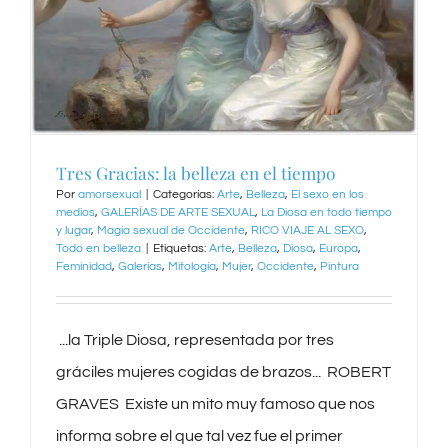
Tres Gracias: la belleza en el tiempo
Por
amorsexual
|
Categorías:
Arte
,
Belleza
,
El sexo en los
medios
,
GALERÍAS DE ARTE SEXUAL
,
La Diosa en todo tiempo
y lugar
,
Magia sexual de Occidente
,
RICO VIAJE AL SEXO
,
Todo en belleza
|
Etiquetas:
Arte
,
Belleza
,
Diosa
,
Europa
,
Feminidad
,
Galerías
,
Mitología
,
Mujer
,
Occidente
,
Pintura
‌ ...la Triple Diosa, representada por tres
gráciles mujeres cogidas de brazos... ‌ ROBERT
GRAVES ‌ Existe un mito muy famoso que nos
informa sobre el que tal vez fue el primer