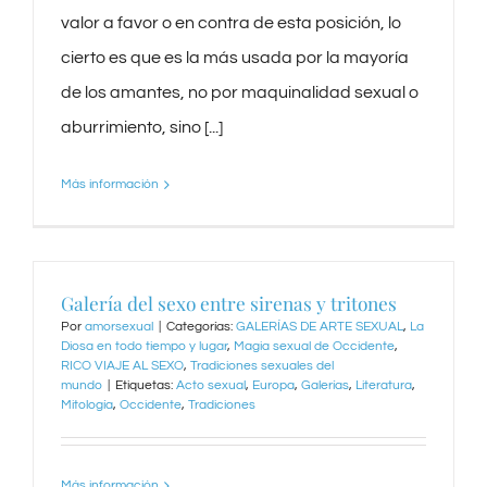
valor a favor o en contra de esta posición, lo
cierto es que es la más usada por la mayoría
de los amantes, no por maquinalidad sexual o
aburrimiento, sino [...]
Más información
Galería del sexo entre sirenas y tritones
Por
amorsexual
|
Categorías:
GALERÍAS DE ARTE SEXUAL
,
La
Diosa en todo tiempo y lugar
,
Magia sexual de Occidente
,
RICO VIAJE AL SEXO
,
Tradiciones sexuales del
mundo
|
Etiquetas:
Acto sexual
,
Europa
,
Galerías
,
Literatura
,
Mitología
,
Occidente
,
Tradiciones
Más información