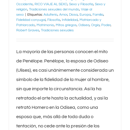
Occidente
,
RICO VIAJE AL SEXO
,
Sexo y Filosofía
,
Sexo y
religión
,
Tradiciones sexuales del mundo
,
Viaje al
sexo
|
Etiquetas:
Adulterio
,
Amor
,
Diosa
,
Europa
,
Familia
,
Fidelidad conyugal
,
Filosofía
,
Infidelidad
,
Matriarcado y
Patriarcado
,
Matrimonio
,
Mitos griegos
,
Odisea
,
Orgía
,
Poder
,
Robert Graves
,
Tradiciones sexuales
La mayoría de las personas conocen el mito
de Penélope. Penélope, la esposa de Odiseo
(Ulises), es casi unánimemente considerada un
símbolo de la fidelidad de la mujer al hombre,
sin que importe la circunstancia. Así la ha
retratado el arte hasta la actualidad, y así la
retrató Homero en la Odisea, como una
esposa que, más allá de toda duda o
tentación, no cede ante la presión de los