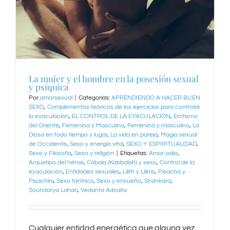
La mujer y el hombre en la posesión sexual
y psíquica
Por
amorsexual
|
Categorías:
APRENDIENDO A HACER BUEN
SEXO
,
Complementos teóricos de los ejercicios para controlar
la eyaculación
,
EL CONTROL DE LA EYACULACIÓN
,
Erotismo
del Oriente
,
Femenina y Masculino
,
Femenina y masculino
,
La
Diosa en todo tiempo y lugar
,
La vida en pareja
,
Magia sexual
de Occidente
,
Sexo y energía vital
,
SEXO Y ESPIRITUALIDAD
,
Sexo y Filosofía
,
Sexo y religión
|
Etiquetas:
Amor-odio
,
Arquetipo del héroe
,
Cábala (Kabbalah) y sexo
,
Control de la
eyaculación
,
Entidades sexuales
,
Lilith y Lilims
,
Pisacha y
Pisachini
,
Sexo tántrico
,
Sexo y ensueño
,
Shankara
,
Soundarya Lahari
,
Vedanta Advaita
Cualquier entidad energética que alguna vez