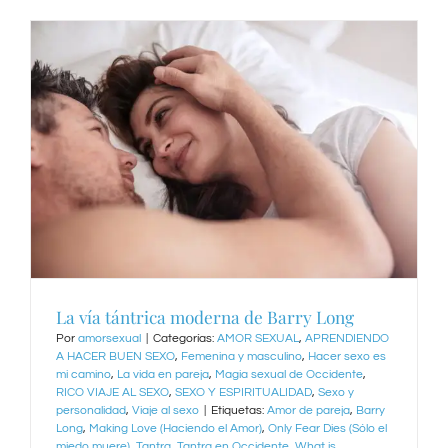
La vía tántrica moderna de Barry Long
Por
amorsexual
|
Categorías:
AMOR SEXUAL
,
APRENDIENDO
A HACER BUEN SEXO
,
Femenina y masculino
,
Hacer sexo es
mi camino
,
La vida en pareja
,
Magia sexual de Occidente
,
RICO VIAJE AL SEXO
,
SEXO Y ESPIRITUALIDAD
,
Sexo y
personalidad
,
Viaje al sexo
|
Etiquetas:
Amor de pareja
,
Barry
Long
,
Making Love (Haciendo el Amor)
,
Only Fear Dies (Sólo el
miedo muere)
,
Tantra
,
Tantra en Occidente
,
What is