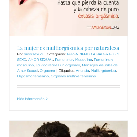
La mujer es multiorgásmica por naturaleza
Por
amorsexual
|
Categorías:
APRENDIENDO A HACER BUEN
SEXO
,
AMOR SEXUAL
,
Femenina y Masculino
,
Femenina y
masculino
,
La vida real es un orgasmo
,
Mensajes Visuales de
Amor Sexual
,
Orgasmo
|
Etiquetas:
Ananda
,
Multiorgásmica
,
Orgasmo femenino
,
Orgasmo múltiple femenino
Más información