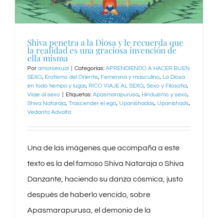
Shiva penetra a la Diosa y le recuerda que
la realidad es una graciosa invención de
ella misma
Por
amorsexual
|
Categorías:
APRENDIENDO A HACER BUEN
SEXO
,
Erotismo del Oriente
,
Femenina y masculino
,
La Diosa
en todo tiempo y lugar
,
RICO VIAJE AL SEXO
,
Sexo y Filosofía
,
Viaje al sexo
|
Etiquetas:
Apasmarapurusa
,
Hinduismo y sexo
,
Shiva Nataraja
,
Trascender el ego
,
Upanishadas
,
Upanishads
,
Vedanta Advaita
Una de las imágenes que acompaña a este
texto es la del famoso Shiva Nataraja o Shiva
Danzante, haciendo su danza cósmica, justo
después de haberlo vencido, sobre
Apasmarapurusa, el demonio de la