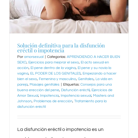
Solución definitiva para la disfunción
eréctil o impotencia
Por
amorsexual
|
Categorías:
APRENDIENDO A HACER BUEN
SEXO
,
Ejercicios para mejorar el sexo
,
El acto sexual en
acción
,
El pene dentro de la vagina
,
El pene y su novia la
vagina
,
EL PODER DE LOS GENITALES
,
Empezando a hacer
bien el sexo
,
Femenina y masculino
,
Genitales
,
La vida en
pareja
,
Masajes genitales
|
Etiquetas:
Consejos para una
buena erección del pene
,
Disfunción eréctil
,
Ejercicios de
Amor Sexual
,
Impotencia
,
Impotencia sexual
,
Masters and
Johnson
,
Problemas de erección
,
Tratamiento para la
disfunción eréctil
La disfunción eréctil o impotencia es un