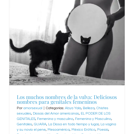
Los muchos nombres de la vulva: Deliciosos
nombres para genitales femeninos
Por
amorsexual
|
Categorías:
Abya Yala
,
Belleza
,
Chistes
sexuales
,
Diosas del Amor americanas
,
EL PODER DE LOS
GENITALES
,
Femenina y masculino
,
Femenina y Masculino
,
Genitales
,
GUARA
,
La Diosa en todo tiempo y lugar
,
La vagina
y su novio el pene
,
Mesoamérica
,
México Erótico
,
Poesía
,