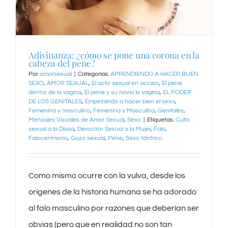
Adivinanza: ¿cómo se pone una corona en la
cabeza del pene?
Por
amorsexual
|
Categorías:
APRENDIENDO A HACER BUEN
SEXO
,
AMOR SEXUAL
,
El acto sexual en acción
,
El pene
dentro de la vagina
,
El pene y su novia la vagina
,
EL PODER
DE LOS GENITALES
,
Empezando a hacer bien el sexo
,
Femenina y masculino
,
Femenina y Masculino
,
Genitales
,
Mensajes Visuales de Amor Sexual
,
Sexo
|
Etiquetas:
Culto
sexual a la Diosa
,
Devoción Sexual a la Mujer
,
Falo
,
Falocentrismo
,
Gozo sexual
,
Pene
,
Sexo tántrico
Como mismo ocurre con la vulva, desde los
orígenes de la historia humana se ha adorado
al falo masculino por razones que deberían ser
obvias (pero que en realidad no son tan