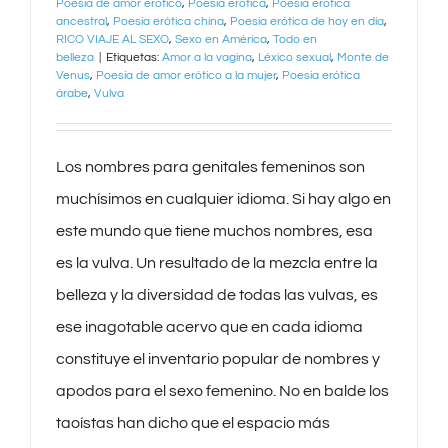
Poesía de amor erótico
,
Poesía erótica
,
Poesía erótica
ancestral
,
Poesía erótica china
,
Poesía erótica de hoy en día
,
RICO VIAJE AL SEXO
,
Sexo en América
,
Todo en
belleza
|
Etiquetas:
Amor a la vagina
,
Léxico sexual
,
Monte de
Venus
,
Poesía de amor erótico a la mujer
,
Poesía erótica
árabe
,
Vulva
Los nombres para genitales femeninos son
muchísimos en cualquier idioma. Si hay algo en
este mundo que tiene muchos nombres, esa
es la vulva. Un resultado de la mezcla entre la
belleza y la diversidad de todas las vulvas, es
ese inagotable acervo que en cada idioma
constituye el inventario popular de nombres y
apodos para el sexo femenino. No en balde los
taoístas han dicho que el espacio más