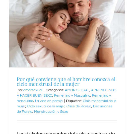
Por qué conviene que el hombre conozca el
ciclo menstrual de la mujer
Por
amorsexual
|
Categorías:
AMOR SEXUAL
,
APRENDIENDO
A HACER BUEN SEXO
,
Femenina y Masculino
,
Femenina y
masculino
,
La vida en pareja
|
Etiquetas:
Ciclo menstrual de la
mujer
,
Ciclo sexual de la mujer
,
Crisis de Pareja
,
Discusiones
de Pareja
,
Menstruación y Sexo
Los distintos momentos del ciclo menstrual de