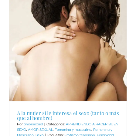
A la mujer sí le interesa el sexo (tanto o más
que al hombre)
Por
amorsexual
|
Categorías:
APRENDIENDO A HACER BUEN
SEXO
,
AMOR SEXUAL
,
Femenina y masculino
,
Femenina y
Masculino
,
Sexo
|
Etiquetas:
Erotismo femenino
,
Feminidad
,