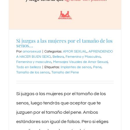
Si juzgas a las mujeres por el tamaño de los
senos…
Por
amorsexual
|
Categorías:
AMOR SEXUAL
,
APRENDIENDO
A HACER BUEN SEXO
,
Belleza
,
Femenina y Masculino
,
Femenina y masculino
,
Mensajes Visuales de Amor Sexual
,
Todo en belleza
|
Etiquetas:
Implantes de senos
,
Pene
,
Tamaño de los senos
,
Tamaño del Pene
Si juzgas a las mujeres por el tamaño de los
senos, luego tendrás que aceptar que te
juzguen por el tamaño del pene. Ambos
estándares son igual de falsos. Pero si eliges