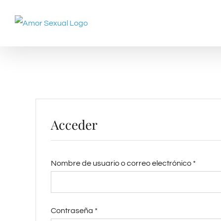
Saltar
al
contenido
Acceder
Obligat
Nombre de usuario o correo electrónico
*
Obligatorio
Contraseña
*