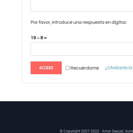
Por favor, introduce una respuesta en dígitos:
19 − 8 =
ACCESO
¿Olvidaste l
Recuérdame
© Copyright 2007-2022
Amor Sexual
. Ilu