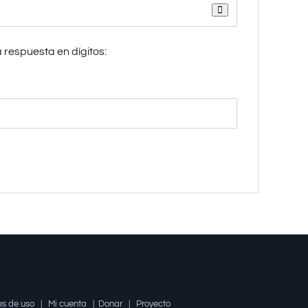
a respuesta en dígitos:
es de uso
|
Mi cuenta
|
Donar
|
Proyecto