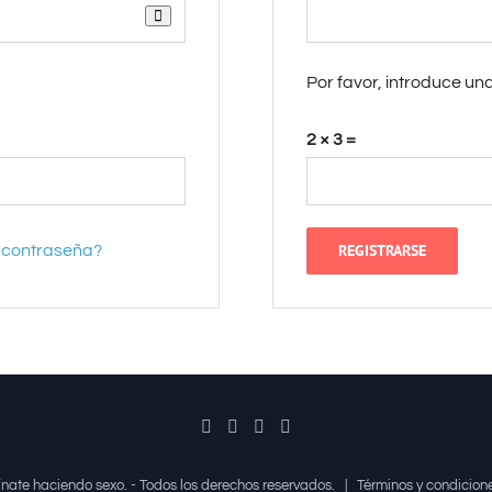
Por favor, introduce un
2 × 3 =
REGISTRARSE
a contraseña?
mínate haciendo sexo. - Todos los derechos reservados. |
Términos y condicion