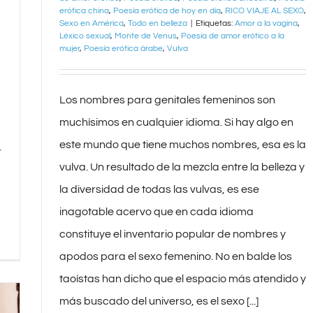
erótica china
,
Poesía erótica de hoy en día
,
RICO VIAJE AL SEXO
,
Sexo en América
,
Todo en belleza
|
Etiquetas:
Amor a la vagina
,
Léxico sexual
,
Monte de Venus
,
Poesía de amor erótico a la
mujer
,
Poesía erótica árabe
,
Vulva
Los nombres para genitales femeninos son
muchísimos en cualquier idioma. Si hay algo en
este mundo que tiene muchos nombres, esa es la
r
vulva. Un resultado de la mezcla entre la belleza y
la diversidad de todas las vulvas, es ese
inagotable acervo que en cada idioma
constituye el inventario popular de nombres y
apodos para el sexo femenino. No en balde los
taoístas han dicho que el espacio más atendido y
más buscado del universo, es el sexo [...]