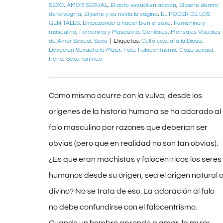
SEXO
,
AMOR SEXUAL
,
El acto sexual en acción
,
El pene dentro
de la vagina
,
El pene y su novia la vagina
,
EL PODER DE LOS
GENITALES
,
Empezando a hacer bien el sexo
,
Femenina y
masculino
,
Femenina y Masculino
,
Genitales
,
Mensajes Visuales
de Amor Sexual
,
Sexo
|
Etiquetas:
Culto sexual a la Diosa
,
Devoción Sexual a la Mujer
,
Falo
,
Falocentrismo
,
Gozo sexual
,
Pene
,
Sexo tántrico
Como mismo ocurre con la vulva, desde los
orígenes de la historia humana se ha adorado al
falo masculino por razones que deberían ser
obvias (pero que en realidad no son tan obvias).
¿Es que eran machistas y falocéntricos los seres
humanos desde su origen, sea el origen natural 
divino? No se trata de eso. La adoración al falo
no debe confundirse con el falocentrismo.