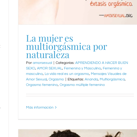
La mujer es
multiorgásmica por
naturaleza
Por
amorsexual
|
Categorías:
APRENDIENDO A HACER BUEN
SEXO
,
AMOR SEXUAL
,
Femenina y Masculino
,
Femenina y
masculino
,
La vida real es un orgasmo
,
Mensajes Visuales de
Amor Sexual
,
Orgasmo
|
Etiquetas:
Ananda
,
Multiorgásmica
,
Orgasmo femenino
,
Orgasmo múltiple femenino
o
Más información