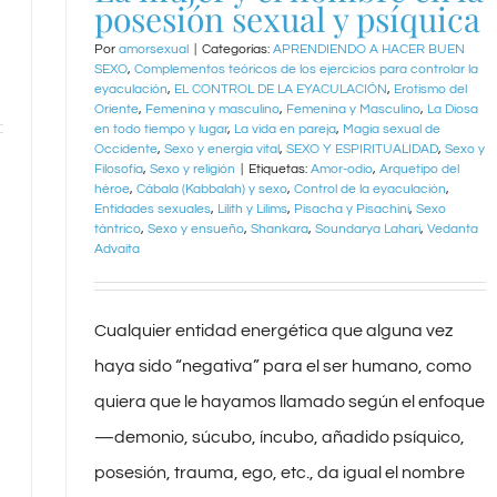
posesión sexual y psíquica
Por
amorsexual
|
Categorías:
APRENDIENDO A HACER BUEN
SEXO
,
Complementos teóricos de los ejercicios para controlar la
eyaculación
,
EL CONTROL DE LA EYACULACIÓN
,
Erotismo del
Oriente
,
Femenina y masculino
,
Femenina y Masculino
,
La Diosa
en todo tiempo y lugar
,
La vida en pareja
,
Magia sexual de
Occidente
,
Sexo y energía vital
,
SEXO Y ESPIRITUALIDAD
,
Sexo y
Filosofía
,
Sexo y religión
|
Etiquetas:
Amor-odio
,
Arquetipo del
héroe
,
Cábala (Kabbalah) y sexo
,
Control de la eyaculación
,
Entidades sexuales
,
Lilith y Lilims
,
Pisacha y Pisachini
,
Sexo
tántrico
,
Sexo y ensueño
,
Shankara
,
Soundarya Lahari
,
Vedanta
Advaita
Cualquier entidad energética que alguna vez
haya sido “negativa” para el ser humano, como
quiera que le hayamos llamado según el enfoque
—demonio, súcubo, íncubo, añadido psíquico,
posesión, trauma, ego, etc., da igual el nombre