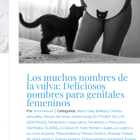
Los muchos nombres de
la vulva: Deliciosos
nombres para genitales
femeninos
Por
amorsexual
|
Categorías:
Abya Yala
,
Belleza
,
Chistes
sexuales
,
Diosas del Amor americanas
,
EL PODER DE LOS
GENITALES
,
Femenina y masculino
,
Femenina y Masculino
,
Genitales
,
GUARA
,
La Diosa en todo tiempo y lugar
,
La vagina y
su novio el pene
,
Mesoamérica
,
México Erótico
,
Poesía
,
Poesía
de amor erótico
,
Poesía erótica
,
Poesía erótica ancestral
,
Poesía