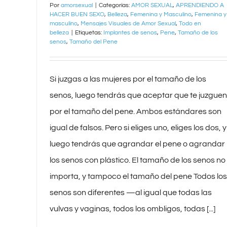
Por
amorsexual
|
Categorías:
AMOR SEXUAL
,
APRENDIENDO A
HACER BUEN SEXO
,
Belleza
,
Femenina y Masculino
,
Femenina y
masculino
,
Mensajes Visuales de Amor Sexual
,
Todo en
belleza
|
Etiquetas:
Implantes de senos
,
Pene
,
Tamaño de los
senos
,
Tamaño del Pene
Si juzgas a las mujeres por el tamaño de los
senos, luego tendrás que aceptar que te juzguen
por el tamaño del pene. Ambos estándares son
igual de falsos. Pero si eliges uno, eliges los dos, y
luego tendrás que agrandar el pene o agrandar
los senos con plástico. El tamaño de los senos no
importa, y tampoco el tamaño del pene Todos los
senos son diferentes —al igual que todas las
vulvas y vaginas, todos los ombligos, todas [...]