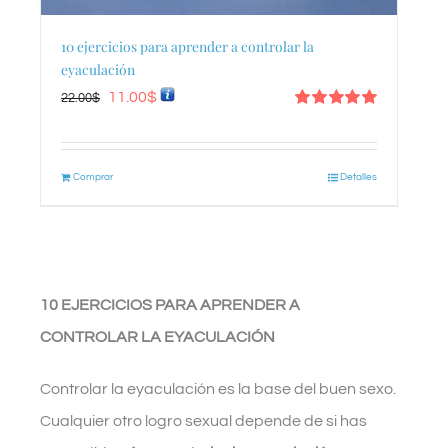
10 ejercicios para aprender a controlar la
eyaculación
El
El
11.00
$
22.00
$
Valorado
precio
precio
con
5.00
de 5
original
actual
Comprar
Detalles
era:
es:
22.00$.
11.00$.
10 EJERCICIOS PARA APRENDER A
CONTROLAR LA EYACULACIÓN
Controlar la eyaculación es la base del buen sexo.
Cualquier otro logro sexual depende de si has