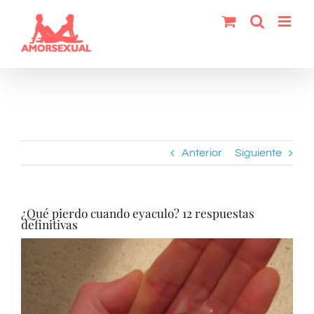
Saltar
al
contenido
Anterior
Siguiente
¿Qué pierdo cuando eyaculo? 12 respuestas
definitivas
Ver
imagen
más