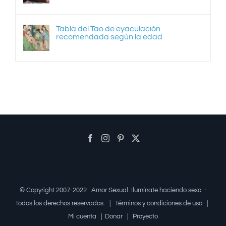
Tabla del Tao de eyaculación
recomendada según la edad
© Copyright 2007-2022
Amor Sexual
. Ilumínate haciendo sexo. -
Todos los derechos reservados. |
Términos y condiciones de uso
|
Mi cuenta
|
Donar
|
Proyecto