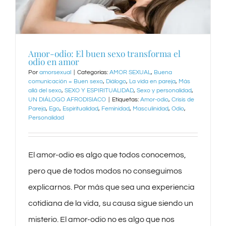
Amor-odio: El buen sexo transforma el
odio en amor
Por
amorsexual
|
Categorías:
AMOR SEXUAL
,
Buena
comunicación = Buen sexo
,
Diálogo
,
La vida en pareja
,
Más
allá del sexo
,
SEXO Y ESPIRITUALIDAD
,
Sexo y personalidad
,
UN DIÁLOGO AFRODISIACO
|
Etiquetas:
Amor-odio
,
Crisis de
Pareja
,
Ego
,
Espiritualidad
,
Feminidad
,
Masculinidad
,
Odio
,
Personalidad
El amor-odio es algo que todos conocemos,
pero que de todos modos no conseguimos
explicarnos. Por más que sea una experiencia
cotidiana de la vida, su causa sigue siendo un
misterio. El amor-odio no es algo que nos