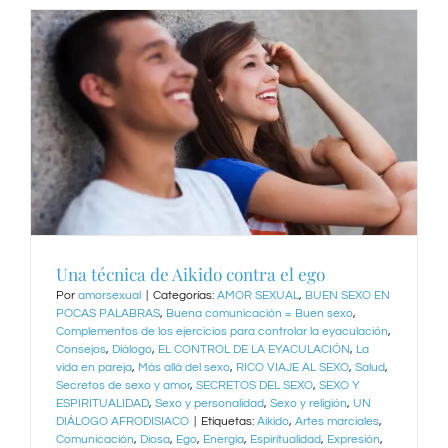
Una técnica de Aikido contra el ego
Por
amorsexual
|
Categorías:
AMOR SEXUAL
,
BUEN SEXO EN
POCAS PALABRAS
,
Buena comunicación = Buen sexo
,
Complementos de los ejercicios para controlar la eyaculación
,
Consejos
,
Diálogo
,
EL CONTROL DE LA EYACULACIÓN
,
La
vida en pareja
,
Más allá del sexo
,
RICO VIAJE AL SEXO
,
Salud
,
Secretos de sexo y amor
,
SECRETOS DEL SEXO
,
SEXO Y
ESPIRITUALIDAD
,
Sexo y personalidad
,
Sexo y religión
,
UN
DIÁLOGO AFRODISIACO
|
Etiquetas:
Aikido
,
Artes marciales
,
Comunicación
,
Diosa
,
Ego
,
Energía
,
Espiritualidad
,
Expresión
,