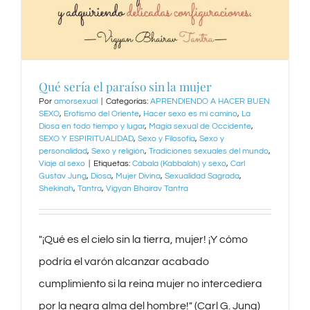
Qué sería el paraíso sin la mujer
Por
amorsexual
|
Categorías:
APRENDIENDO A HACER BUEN
SEXO
,
Erotismo del Oriente
,
Hacer sexo es mi camino
,
La
Diosa en todo tiempo y lugar
,
Magia sexual de Occidente
,
SEXO Y ESPIRITUALIDAD
,
Sexo y Filosofía
,
Sexo y
personalidad
,
Sexo y religión
,
Tradiciones sexuales del mundo
,
Viaje al sexo
|
Etiquetas:
Cábala (Kabbalah) y sexo
,
Carl
Gustav Jung
,
Diosa
,
Mujer Divina
,
Sexualidad Sagrada
,
Shekinah
,
Tantra
,
Vigyan Bhairav Tantra
"¡Qué es el cielo sin la tierra, mujer! ¡Y cómo
podría el varón alcanzar acabado
cumplimiento si la reina mujer no intercediera
por la negra alma del hombre!" (Carl G. Jung)