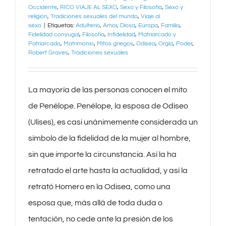
Occidente
,
RICO VIAJE AL SEXO
,
Sexo y Filosofía
,
Sexo y
religión
,
Tradiciones sexuales del mundo
,
Viaje al
sexo
|
Etiquetas:
Adulterio
,
Amor
,
Diosa
,
Europa
,
Familia
,
Fidelidad conyugal
,
Filosofía
,
Infidelidad
,
Matriarcado y
Patriarcado
,
Matrimonio
,
Mitos griegos
,
Odisea
,
Orgía
,
Poder
,
Robert Graves
,
Tradiciones sexuales
La mayoría de las personas conocen el mito
de Penélope. Penélope, la esposa de Odiseo
(Ulises), es casi unánimemente considerada un
símbolo de la fidelidad de la mujer al hombre,
sin que importe la circunstancia. Así la ha
retratado el arte hasta la actualidad, y así la
retrató Homero en la Odisea, como una
esposa que, más allá de toda duda o
tentación, no cede ante la presión de los