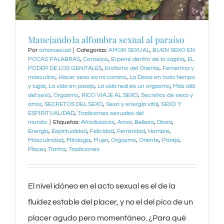
Manejando la alfombra sexual al paraíso
Por
amorsexual
|
Categorías:
AMOR SEXUAL
,
BUEN SEXO EN
POCAS PALABRAS
,
Consejos
,
El pene dentro de la vagina
,
EL
PODER DE LOS GENITALES
,
Erotismo del Oriente
,
Femenina y
masculino
,
Hacer sexo es mi camino
,
La Diosa en todo tiempo
y lugar
,
La vida en pareja
,
La vida real es un orgasmo
,
Más allá
del sexo
,
Orgasmo
,
RICO VIAJE AL SEXO
,
Secretos de sexo y
amor
,
SECRETOS DEL SEXO
,
Sexo y energía vital
,
SEXO Y
ESPIRITUALIDAD
,
Tradiciones sexuales del
mundo
|
Etiquetas:
Afrodisiacos
,
Amor
,
Belleza
,
Diosa
,
Energía
,
Espiritualidad
,
Felicidad
,
Feminidad
,
Hombre
,
Masculinidad
,
Mitología
,
Mujer
,
Orgasmo
,
Oriente
,
Pareja
,
Placer
,
Tantra
,
Tradiciones
El nivel idóneo en el acto sexual es el de la
fluidez estable del placer, y no el del pico de un
placer agudo pero momentáneo. ¿Para qué