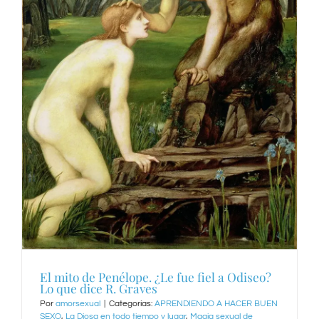
El mito de Penélope. ¿Le fue fiel a Odiseo?
Lo que dice R. Graves
Por
amorsexual
|
Categorías:
APRENDIENDO A HACER BUEN
SEXO
,
La Diosa en todo tiempo y lugar
,
Magia sexual de