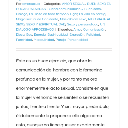
Por
amorsexual
|
Categorías:
AMOR SEXUAL
,
BUEN SEXO EN
POCAS PALABRAS
,
Buena comunicación = Buen sexo
,
Diálogo
,
La Diosa en todo tiempo y lugar
,
La vida en pareja
,
Magia sexual de Occidente
,
Más allá del sexo
,
RICO VIAJE AL
SEXO
,
SEXO Y ESPIRITUALIDAD
,
Sexo y personalidad
,
UN
DIÁLOGO AFRODISIACO
|
Etiquetas:
Amor
,
Comunicación
,
Diosa
,
Ego
,
Energía
,
Espiritualidad
,
Expresión
,
Felicidad
,
Feminidad
,
Masculinidad
,
Pareja
,
Personalidad
Éste es un buen ejercicio, que abre la
comunicación del hombre con lo femenino
profundo en la mujer, y por tanto mejora
enormemente el acto sexual. Consiste en que
la mujer y el hombre se sienten o se recuesten
juntos, frente a frente. Y sin mayor preámbulo,
él dulcemente le propone a ella algo como
esto, aunque no tiene que ser exactamente