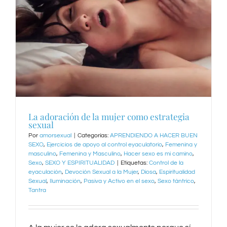
La adoración de la mujer como estrategia
sexual
Por
amorsexual
|
Categorías:
APRENDIENDO A HACER BUEN
SEXO
,
Ejercicios de apoyo al control eyaculatorio
,
Femenina y
masculino
,
Femenina y Masculino
,
Hacer sexo es mi camino
,
Sexo
,
SEXO Y ESPIRITUALIDAD
|
Etiquetas:
Control de la
eyaculación
,
Devoción Sexual a la Mujer
,
Diosa
,
Espiritualidad
Sexual
,
Iluminación
,
Pasiva y Activo en el sexo
,
Sexo tántrico
,
Tantra