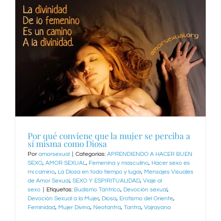
Por qué conviene que la mujer se perciba a
sí misma como Diosa
Por
amorsexual
|
Categorías:
APRENDIENDO A HACER BUEN
SEXO
,
AMOR SEXUAL
,
Femenina y masculino
,
Hacer sexo es
mi camino
,
La Diosa en todo tiempo y lugar
,
Mensajes Visuales
de Amor Sexual
,
SEXO Y ESPIRITUALIDAD
,
Viaje al
sexo
|
Etiquetas:
Budismo Tántrico
,
Devoción sexual
,
Devoción Sexual a la Mujer
,
Diosa
,
Erotismo del Oriente
,
Feminidad
,
Mujer Divina
,
Neotantra
,
Tantra
,
Vajrayana