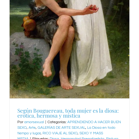
Según Bouguereau, toda mujer es la diosa:
erótica, hermosa y mística
Por
amorsexual
|
Categorías:
APRENDIENDO A HACER BUEN
SEXO
,
Arte
,
GALERÍAS DE ARTE SEXUAL
,
La Diosa en todo
tiempo y lugar
,
RICO VIAJE AL SEXO
,
SEXO Y MASS
MEDIA
|
Etiquetas:
Diosa
,
Hermandad Prerrafaelista
,
Pintura