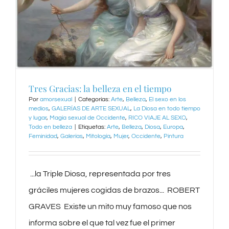
Tres Gracias: la belleza en el tiempo
Por
amorsexual
|
Categorías:
Arte
,
Belleza
,
El sexo en los
medios
,
GALERÍAS DE ARTE SEXUAL
,
La Diosa en todo tiempo
y lugar
,
Magia sexual de Occidente
,
RICO VIAJE AL SEXO
,
Todo en belleza
|
Etiquetas:
Arte
,
Belleza
,
Diosa
,
Europa
,
Feminidad
,
Galerías
,
Mitología
,
Mujer
,
Occidente
,
Pintura
‌ ...la Triple Diosa, representada por tres
gráciles mujeres cogidas de brazos... ‌ ROBERT
GRAVES ‌ Existe un mito muy famoso que nos
informa sobre el que tal vez fue el primer