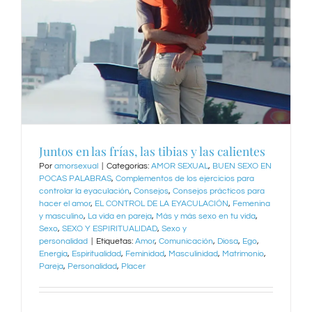
Juntos en las frías, las tibias y las calientes
Por
amorsexual
|
Categorías:
AMOR SEXUAL
,
BUEN SEXO EN
POCAS PALABRAS
,
Complementos de los ejercicios para
controlar la eyaculación
,
Consejos
,
Consejos prácticos para
hacer el amor
,
EL CONTROL DE LA EYACULACIÓN
,
Femenina
y masculino
,
La vida en pareja
,
Más y más sexo en tu vida
,
Sexo
,
SEXO Y ESPIRITUALIDAD
,
Sexo y
personalidad
|
Etiquetas:
Amor
,
Comunicación
,
Diosa
,
Ego
,
Energía
,
Espiritualidad
,
Feminidad
,
Masculinidad
,
Matrimonio
,
Pareja
,
Personalidad
,
Placer