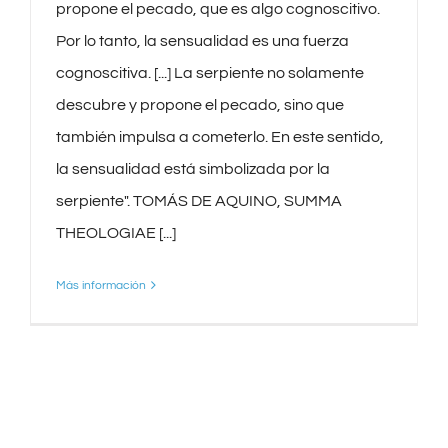
propone el pecado, que es algo cognoscitivo.
Por lo tanto, la sensualidad es una fuerza
cognoscitiva. [...] La serpiente no solamente
descubre y propone el pecado, sino que
también impulsa a cometerlo. En este sentido,
la sensualidad está simbolizada por la
serpiente". TOMÁS DE AQUINO, SUMMA
THEOLOGIAE [...]
Más información