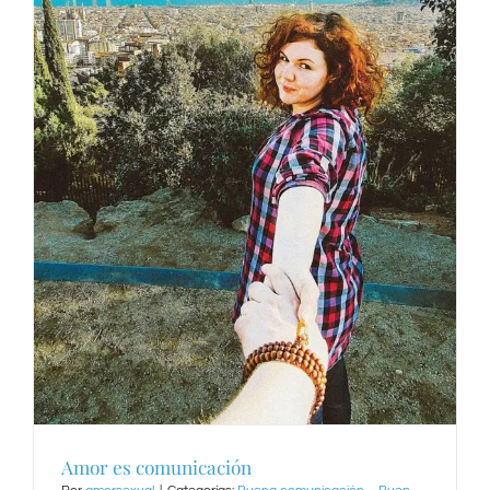
Amor es comunicación