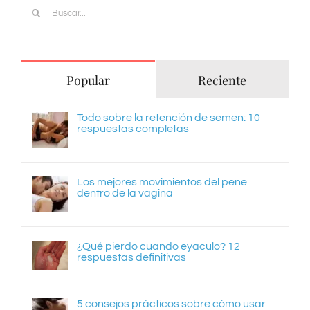
Buscar:
Popular
Reciente
Todo sobre la retención de semen: 10
respuestas completas
Los mejores movimientos del pene
dentro de la vagina
¿Qué pierdo cuando eyaculo? 12
respuestas definitivas
5 consejos prácticos sobre cómo usar