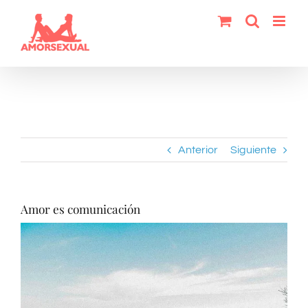
Saltar
al
contenido
Anterior
Siguiente
Amor es comunicación
Ver
imagen
más
grande