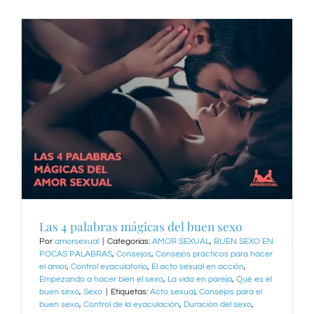
Las 4 palabras mágicas del buen sexo
Por
amorsexual
|
Categorías:
AMOR SEXUAL
,
BUEN SEXO EN
POCAS PALABRAS
,
Consejos
,
Consejos prácticos para hacer
el amor
,
Control eyaculatorio
,
El acto sexual en acción
,
Empezando a hacer bien el sexo
,
La vida en pareja
,
Qué es el
buen sexo
,
Sexo
|
Etiquetas:
Acto sexual
,
Consejos para el
buen sexo
,
Control de la eyaculación
,
Duración del sexo
,