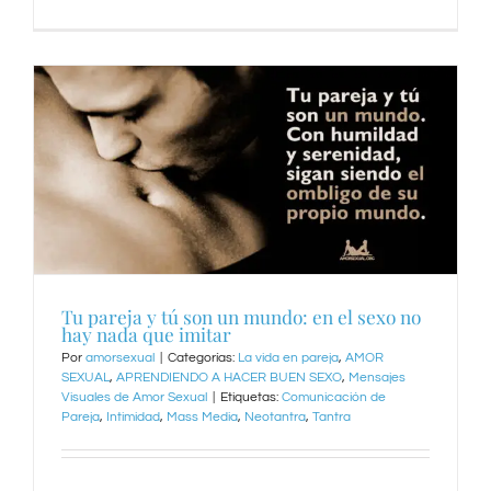
Tu pareja y tú son un mundo: en el sexo no
hay nada que imitar
Por
amorsexual
|
Categorías:
La vida en pareja
,
AMOR
SEXUAL
,
APRENDIENDO A HACER BUEN SEXO
,
Mensajes
Visuales de Amor Sexual
|
Etiquetas:
Comunicación de
Pareja
,
Intimidad
,
Mass Media
,
Neotantra
,
Tantra