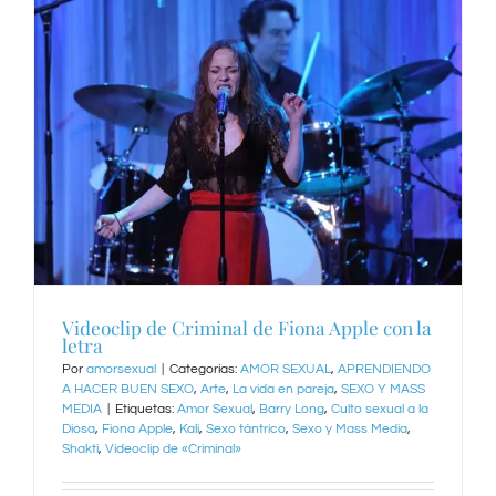
Videoclip de Criminal de Fiona Apple con la
letra
Por
amorsexual
|
Categorías:
AMOR SEXUAL
,
APRENDIENDO
A HACER BUEN SEXO
,
Arte
,
La vida en pareja
,
SEXO Y MASS
MEDIA
|
Etiquetas:
Amor Sexual
,
Barry Long
,
Culto sexual a la
Diosa
,
Fiona Apple
,
Kali
,
Sexo tántrico
,
Sexo y Mass Media
,
Shakti
,
Videoclip de «Criminal»