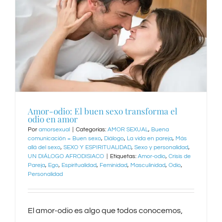
Amor-odio: El buen sexo transforma el
odio en amor
Por
amorsexual
|
Categorías:
AMOR SEXUAL
,
Buena
comunicación = Buen sexo
,
Diálogo
,
La vida en pareja
,
Más
allá del sexo
,
SEXO Y ESPIRITUALIDAD
,
Sexo y personalidad
,
UN DIÁLOGO AFRODISIACO
|
Etiquetas:
Amor-odio
,
Crisis de
Pareja
,
Ego
,
Espiritualidad
,
Feminidad
,
Masculinidad
,
Odio
,
Personalidad
El amor-odio es algo que todos conocemos,