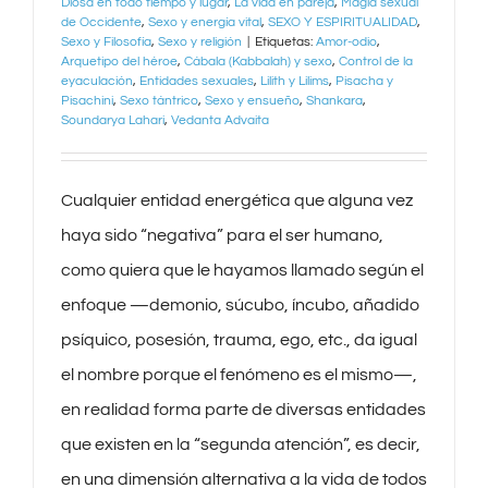
Diosa en todo tiempo y lugar
,
La vida en pareja
,
Magia sexual
de Occidente
,
Sexo y energía vital
,
SEXO Y ESPIRITUALIDAD
,
Sexo y Filosofía
,
Sexo y religión
|
Etiquetas:
Amor-odio
,
Arquetipo del héroe
,
Cábala (Kabbalah) y sexo
,
Control de la
eyaculación
,
Entidades sexuales
,
Lilith y Lilims
,
Pisacha y
Pisachini
,
Sexo tántrico
,
Sexo y ensueño
,
Shankara
,
Soundarya Lahari
,
Vedanta Advaita
Cualquier entidad energética que alguna vez
haya sido “negativa” para el ser humano,
como quiera que le hayamos llamado según el
enfoque —demonio, súcubo, íncubo, añadido
psíquico, posesión, trauma, ego, etc., da igual
el nombre porque el fenómeno es el mismo—,
en realidad forma parte de diversas entidades
que existen en la “segunda atención”, es decir,
en una dimensión alternativa a la vida de todos