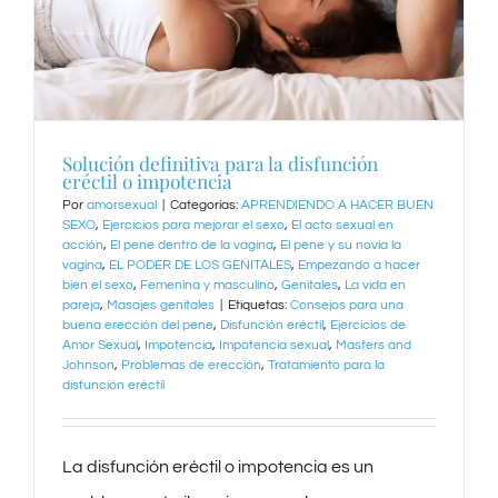
Solución definitiva para la disfunción
eréctil o impotencia
Por
amorsexual
|
Categorías:
APRENDIENDO A HACER BUEN
SEXO
,
Ejercicios para mejorar el sexo
,
El acto sexual en
acción
,
El pene dentro de la vagina
,
El pene y su novia la
vagina
,
EL PODER DE LOS GENITALES
,
Empezando a hacer
bien el sexo
,
Femenina y masculino
,
Genitales
,
La vida en
pareja
,
Masajes genitales
|
Etiquetas:
Consejos para una
buena erección del pene
,
Disfunción eréctil
,
Ejercicios de
Amor Sexual
,
Impotencia
,
Impotencia sexual
,
Masters and
Johnson
,
Problemas de erección
,
Tratamiento para la
disfunción eréctil
La disfunción eréctil o impotencia es un