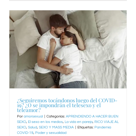
¿Seguiremos tocándonos luego del COVID-
19? ¿O se impondrán el telesexo y el
teleamor?
Por
amorsexual
|
Categorías:
APRENDIENDO A HACER BUEN
SEXO
,
El sexo en los medios
,
La vida en pareja
,
RICO VIAJE AL
SEXO
,
Salud
,
SEXO Y MASS MEDIA
|
Etiquetas:
Pandemia
COVID-19
,
Poder y sexualidad