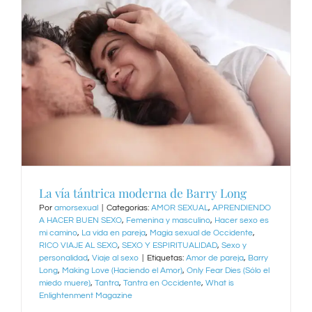
La vía tántrica moderna de Barry Long
Por
amorsexual
|
Categorías:
AMOR SEXUAL
,
APRENDIENDO
A HACER BUEN SEXO
,
Femenina y masculino
,
Hacer sexo es
mi camino
,
La vida en pareja
,
Magia sexual de Occidente
,
RICO VIAJE AL SEXO
,
SEXO Y ESPIRITUALIDAD
,
Sexo y
personalidad
,
Viaje al sexo
|
Etiquetas:
Amor de pareja
,
Barry
Long
,
Making Love (Haciendo el Amor)
,
Only Fear Dies (Sólo el
miedo muere)
,
Tantra
,
Tantra en Occidente
,
What is
Enlightenment Magazine