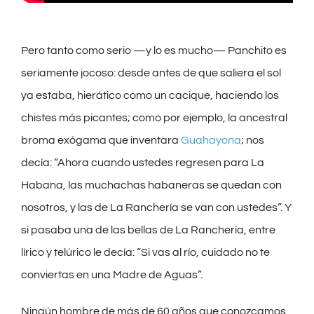
Pero tanto como serio —y lo es mucho— Panchito es
seriamente jocoso: desde antes de que saliera el sol
ya estaba, hierático como un cacique, haciendo los
chistes más picantes; como por ejemplo, la ancestral
broma exógama que inventara
Guahayona
; nos
decía: “Ahora cuando ustedes regresen para La
Habana, las muchachas habaneras se quedan con
nosotros, y las de La Ranchería se van con ustedes”. Y
si pasaba una de las bellas de La Ranchería, entre
lírico y telúrico le decía: “Si vas al río, cuidado no te
conviertas en una Madre de Aguas”.
Ningún hombre de más de 60 años que conozcamos,