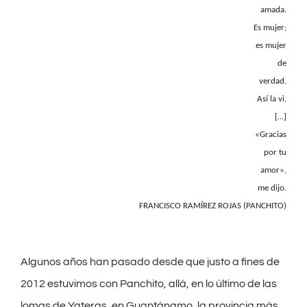
amada.
Es mujer;
es mujer
de
verdad.
Así la vi.
[…]
«Gracias
por tu
amor»,
me dijo.
FRANCISCO RAMÍREZ ROJAS (PANCHITO)
Algunos años han pasado desde que justo a fines de
2012 estuvimos con Panchito, allá, en lo último de las
lomas de Yateras, en Guantánamo, la provincia más