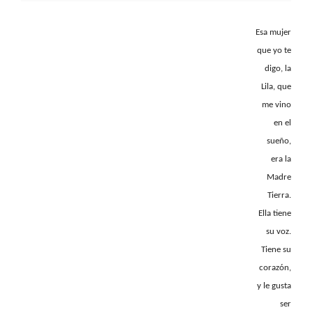
Esa mujer
que yo te
digo, la
Lila, que
me vino
en el
sueño,
era la
Madre
Tierra.
Ella tiene
su voz.
Tiene su
corazón,
y le gusta
ser