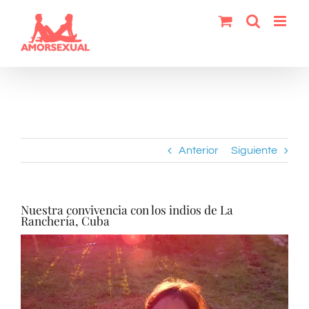
Saltar
al
contenido
Anterior
Siguiente
Nuestra convivencia con los indios de La
Ranchería, Cuba
Ver
imagen
más