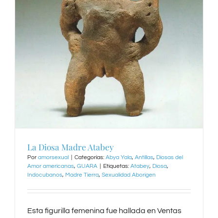
La Diosa Madre Atabey
Por
amorsexual
|
Categorías:
Abya Yala
,
Antillas
,
Diosas del
Amor americanas
,
GUARA
|
Etiquetas:
Atabey
,
Diosa
,
Indocubanos
,
Madre Tierra
,
Sexualidad Aborigen
Esta figurilla femenina fue hallada en Ventas