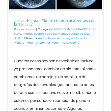
¿Terraformar Marte cuando acabemos con
la Tierra?
Por
amorsexual
|
Categorías:
APRENDIENDO A HACER BUEN
SEXO
,
Medios
,
Secretos de sexo y amor
,
SECRETOS DEL
SEXO
|
Etiquetas:
Andréi Tarkovski
,
Ecología
,
Madre Tierra
,
Planeta Tierra
,
Terraformar Marte
,
The Simpsons
Cuántas cosas hoy son desechables. Incluso
ya pretendemos cambiar de planeta tal como
cambiamos de pareja, o de camisa, o de
bolígrafos desechables: gastar cuanto antes,
botar, y sustituir por uno nuevo: increíblemente
estamos pensando en cambiar de planeta
cuando terminemos con éste. Algunas