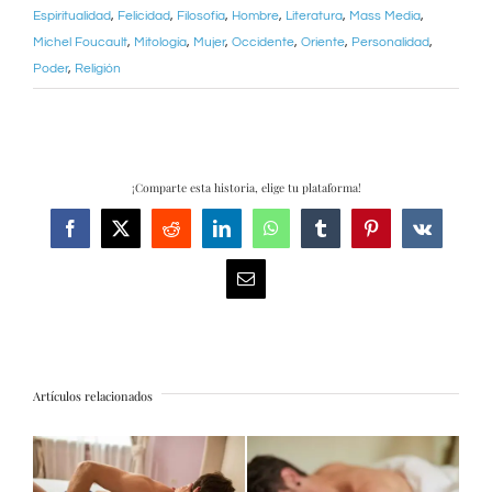
Espiritualidad
,
Felicidad
,
Filosofía
,
Hombre
,
Literatura
,
Mass Media
,
Michel Foucault
,
Mitología
,
Mujer
,
Occidente
,
Oriente
,
Personalidad
,
Poder
,
Religión
¡Comparte esta historia, elige tu plataforma!
Facebook
X
Reddit
LinkedIn
WhatsApp
Tumblr
Pinterest
Vk
Correo
electrónico
Artículos relacionados