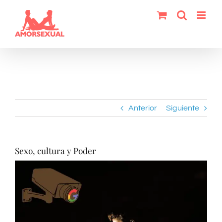
Saltar
al
contenido
Anterior
Siguiente
Sexo, cultura y Poder
Ver
imagen
más
grande