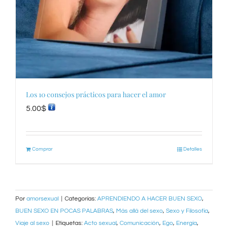
Los 10 consejos prácticos para hacer el amor
5.00
$
Comprar
Detalles
Por
amorsexual
|
Categorías:
APRENDIENDO A HACER BUEN SEXO
,
BUEN SEXO EN POCAS PALABRAS
,
Más allá del sexo
,
Sexo y Filosofía
,
Viaje al sexo
|
Etiquetas:
Acto sexual
,
Comunicación
,
Ego
,
Energía
,