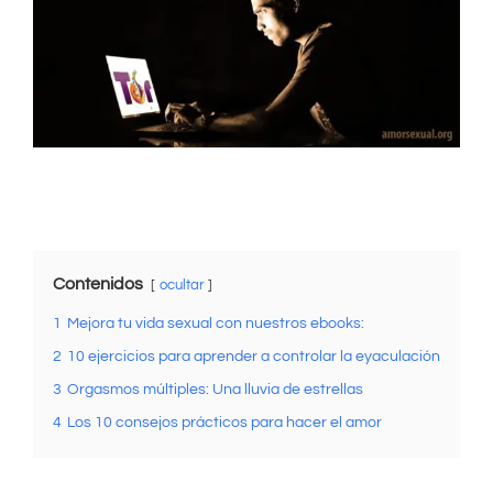
Contenidos
ocultar
1
Mejora tu vida sexual con nuestros ebooks:
2
10 ejercicios para aprender a controlar la eyaculación
3
Orgasmos múltiples: Una lluvia de estrellas
4
Los 10 consejos prácticos para hacer el amor