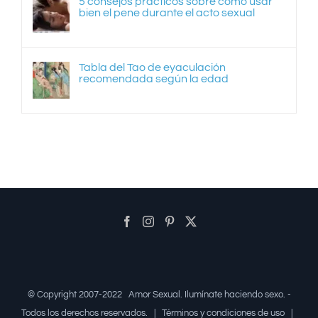
5 consejos prácticos sobre cómo usar
bien el pene durante el acto sexual
Tabla del Tao de eyaculación
recomendada según la edad
© Copyright 2007-2022
Amor Sexual
. Ilumínate haciendo sexo. -
Todos los derechos reservados. |
Términos y condiciones de uso
|