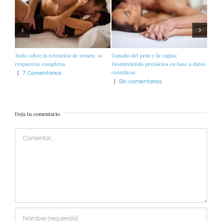
Todo sobre la retención de semen: 10
Tamaño del pene y la vagina:
Las «
respuestas completas
Desmintiendo prejuicios en base a datos
acadé
científicos
tradic
|
7 Comentarios
|
Sin comentarios
|
Si
Deja tu comentario
Comentar