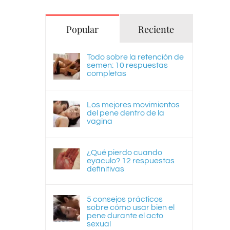
Popular
Reciente
Todo sobre la retención de
semen: 10 respuestas
completas
Los mejores movimientos
del pene dentro de la
vagina
¿Qué pierdo cuando
eyaculo? 12 respuestas
definitivas
5 consejos prácticos
sobre cómo usar bien el
pene durante el acto
sexual