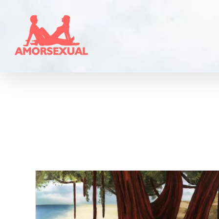
Saltar
al
contenido