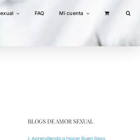
Sexual
FAQ
Mi cuenta
BLOGS DE AMOR SEXUAL
Aprendiendo a Hacer Buen Sexo