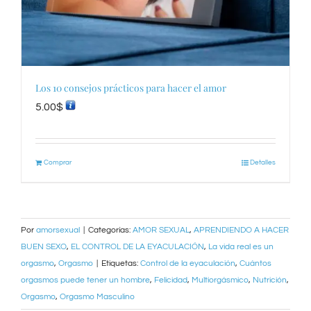
Los 10 consejos prácticos para hacer el amor
5.00
$
Comprar
Detalles
Por
amorsexual
|
Categorías:
AMOR SEXUAL
,
APRENDIENDO A HACER
BUEN SEXO
,
EL CONTROL DE LA EYACULACIÓN
,
La vida real es un
orgasmo
,
Orgasmo
|
Etiquetas:
Control de la eyaculación
,
Cuántos
orgasmos puede tener un hombre
,
Felicidad
,
Multiorgásmico
,
Nutrición
,
Orgasmo
,
Orgasmo Masculino