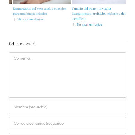
 10
Enamorados del sexo anal: 9 consejos
Tamaño del pene y la vagina:
Lunar
para una buena práctica
Desmintiendo prejuicios en base a datos
una n
científicos
|
Sin comentarios
|
Si
|
Sin comentarios
Deja tu comentario
Comentar