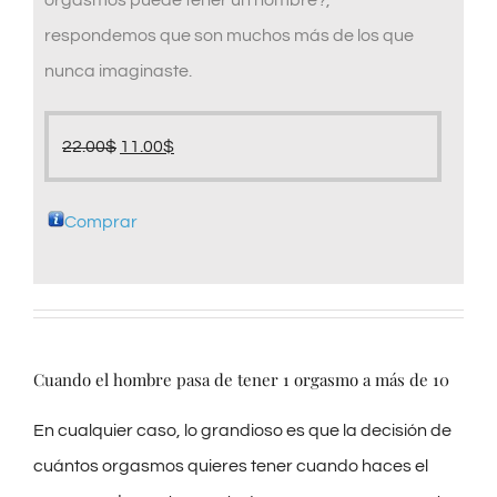
orgasmos puede tener un hombre?,
respondemos que son muchos más de los que
nunca imaginaste.
El
El
22.00
$
11.00
$
precio
precio
original
actual
Comprar
era:
es:
22.00$.
11.00$.
Cuando el hombre pasa de tener 1 orgasmo a más de 10
En cualquier caso, lo grandioso es que la decisión de
cuántos orgasmos quieres tener cuando haces el