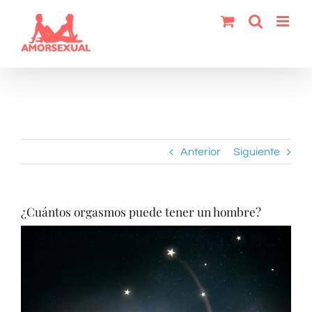
Saltar
al
contenido
Anterior
Siguiente
¿Cuántos orgasmos puede tener un hombre?
Ver
imagen
más
grande