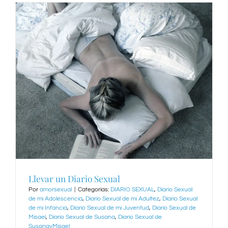
Llevar un Diario Sexual
Por
amorsexual
|
Categorías:
DIARIO SEXUAL
,
Diario Sexual
de mi Adolescencia
,
Diario Sexual de mi Adultez
,
Diario Sexual
de mi Infancia
,
Diario Sexual de mi Juventud
,
Diario Sexual de
Misael
,
Diario Sexual de Susana
,
Diario Sexual de
SusanayMisael