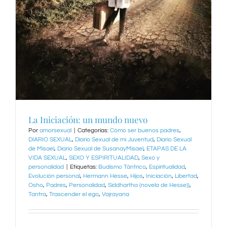
La Iniciación: un mundo nuevo
Por
amorsexual
|
Categorías:
Cómo ser buenos padres
,
DIARIO SEXUAL
,
Diario Sexual de mi Juventud
,
Diario Sexual
de Misael
,
Diario Sexual de SusanayMisael
,
ETAPAS DE LA
VIDA SEXUAL
,
SEXO Y ESPIRITUALIDAD
,
Sexo y
personalidad
|
Etiquetas:
Budismo Tántrico
,
Espiritualidad
,
Evolución personal
,
Hermann Hesse
,
Hijos
,
Iniciación
,
Libertad
,
Osho
,
Padres
,
Personalidad
,
Siddhartha (novela de Hesse))
,
Tantra
,
Trascender el ego
,
Vajrayana