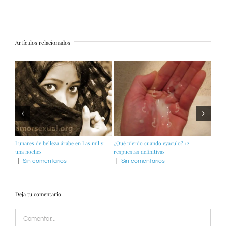
electrónico
Artículos relacionados
Todo sobre la retención de semen: 10
Tres Gracias: la belleza en el tiempo
La bel
respuestas completas
madri
|
Sin comentarios
|
7 Comentarios
|
Si
Deja tu comentario
Comentar