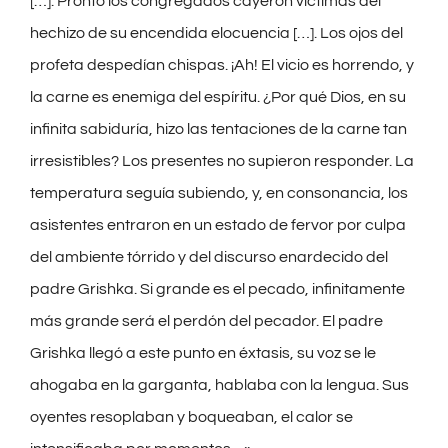
[…]. Pronto los congregados cayeron víctimas del
hechizo de su encendida elocuencia […]. Los ojos del
profeta despedían chispas. ¡Ah! El vicio es horrendo, y
la carne es enemiga del espíritu. ¿Por qué Dios, en su
infinita sabiduría, hizo las tentaciones de la carne tan
irresistibles? Los presentes no supieron responder. La
temperatura seguía subiendo, y, en consonancia, los
asistentes entraron en un estado de fervor por culpa
del ambiente tórrido y del discurso enardecido del
padre Grishka. Si grande es el pecado, infinitamente
más grande será el perdón del pecador. El padre
Grishka llegó a este punto en éxtasis, su voz se le
ahogaba en la garganta, hablaba con la lengua. Sus
oyentes resoplaban y boqueaban, el calor se