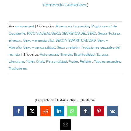
Fernando González»
.)
Por
amorsexual
|
Categorías:
El sexo en los medios
,
Magia sexual de
Occidente
,
RICO VIAJE AL SEXO
,
SECRETOS DEL SEXO
,
Según Fulano,
el sexo...
,
Sexo y energía vital
,
SEXO Y ESPIRITUALIDAD
,
Sexo y
Filosofía
,
Sexo y personalidad
,
Sexo y religión
,
Tradiciones sexuales del
mundo
|
Etiquetas:
Acto sexual
,
Energía
,
Espiritualidad
,
Europa
,
Literatura
,
Mujer
,
Orgía
,
Personalidad
,
Poder
,
Religión
,
Tabúes sexuales
,
Tradiciones
¡Comparte esta historia, elige tu plataforma!
Facebook
X
Reddit
LinkedIn
WhatsApp
Tumblr
Pinterest
Vk
Correo