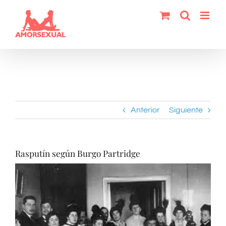
Saltar
al
contenido
Anterior
Siguiente
Rasputín según Burgo Partridge
Ver
imagen
más
grande