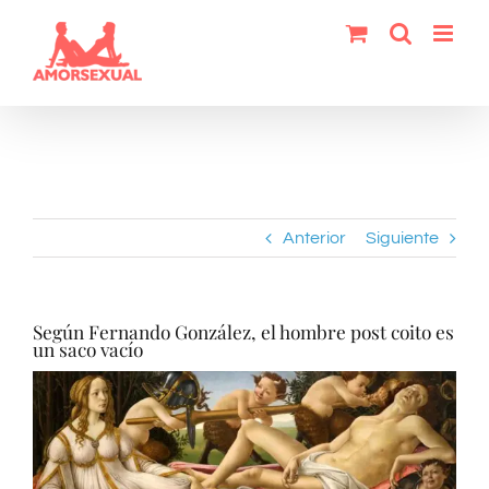
Saltar
al
contenido
Anterior
Siguiente
Según Fernando González, el hombre post coito es
un saco vacío
Ver
imagen
más