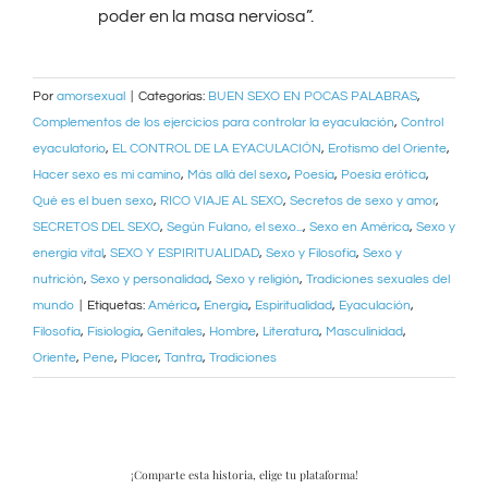
poder en la masa nerviosa”.
Por
amorsexual
|
Categorías:
BUEN SEXO EN POCAS PALABRAS
,
Complementos de los ejercicios para controlar la eyaculación
,
Control
eyaculatorio
,
EL CONTROL DE LA EYACULACIÓN
,
Erotismo del Oriente
,
Hacer sexo es mi camino
,
Más allá del sexo
,
Poesía
,
Poesía erótica
,
Qué es el buen sexo
,
RICO VIAJE AL SEXO
,
Secretos de sexo y amor
,
SECRETOS DEL SEXO
,
Según Fulano, el sexo...
,
Sexo en América
,
Sexo y
energía vital
,
SEXO Y ESPIRITUALIDAD
,
Sexo y Filosofía
,
Sexo y
nutrición
,
Sexo y personalidad
,
Sexo y religión
,
Tradiciones sexuales del
mundo
|
Etiquetas:
América
,
Energía
,
Espiritualidad
,
Eyaculación
,
Filosofía
,
Fisiología
,
Genitales
,
Hombre
,
Literatura
,
Masculinidad
,
Oriente
,
Pene
,
Placer
,
Tantra
,
Tradiciones
¡Comparte esta historia, elige tu plataforma!