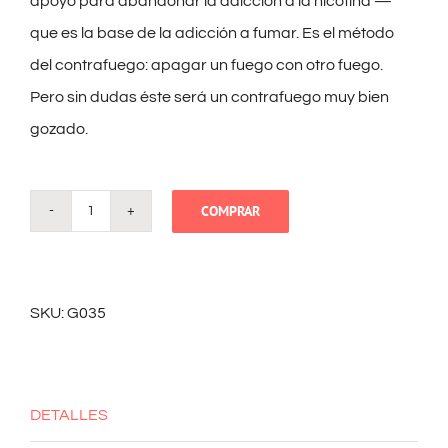
apoyo para abandonar la adicción a la nicotina —
que es la base de la adicción a fumar. Es el método
del contrafuego: apagar un fuego con otro fuego.
Pero sin dudas éste será un contrafuego muy bien
gozado.
COMPRAR
¿Qué
prefieres:
fumar
SKU:
G035
o
hacer
sexo?
DETALLES
cantidad