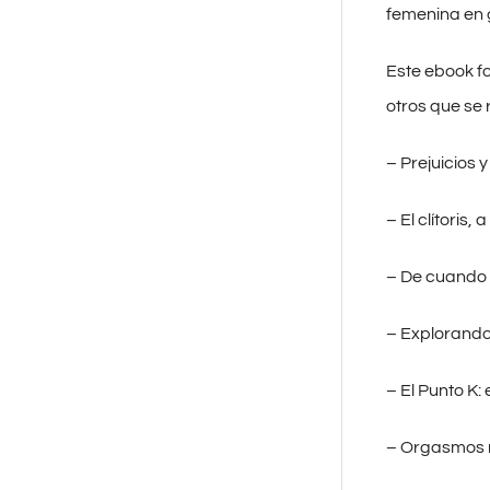
femenina en 
Este ebook f
otros que se 
– Prejuicios 
– El clítoris, 
– De cuando 
– Explorando
– El Punto K:
– Orgasmos mú