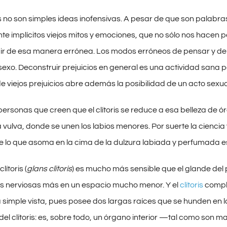
s no son simples ideas inofensivas. A pesar de que son palabra
e implícitos viejos mitos y emociones, que no sólo nos hacen
r de esa manera errónea. Los modos erróneos de pensar y de pe
sexo. Deconstruir prejuicios en general es una actividad sana p
 viejos prejuicios abre además la posibilidad de un acto sexu
ersonas que creen que el clítoris se reduce a esa belleza de 
a vulva, donde se unen los labios menores. Por suerte la cienci
e lo que asoma en la cima de la dulzura labiada y perfumada es s
lítoris (
glans clitoris
) es mucho más sensible que el glande de
s nerviosas más en un espacio mucho menor. Y el
clítoris
comple
 simple vista, pues posee dos largas raíces que se hunden en 
 del clítoris: es, sobre todo, un órgano interior —tal como son m