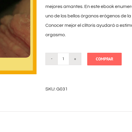
mejores amantes. En este ebook enumeramo
uno de los bellos órganos erógenos de la
Conocer mejor el clítoris ayudará a estimu
orgasmo.
COMPRAR
Prejuicios
y
verdades
SKU:
G031
sobre
el
clítoris
cantidad