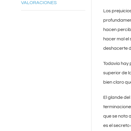
VALORACIONES
Los prejuicio
profundament
hacen percibi
hacer mal el 
deshacerte de
Todavía hay p
superior de l
bien claro qu
El glande del c
terminacione
que se nota a
es el secreto