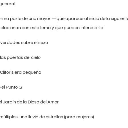
general.
orma parte de uno mayor —que aparece al inicio de la siguient
relacionan con este tema y que pueden interesarte:
y verdades sobre el sexo
a las puertas del cielo
Clítoris era pequeña
 el Punto G
 el Jardín de la Diosa del Amor
ltiples: una lluvia de estrellas (para mujeres)