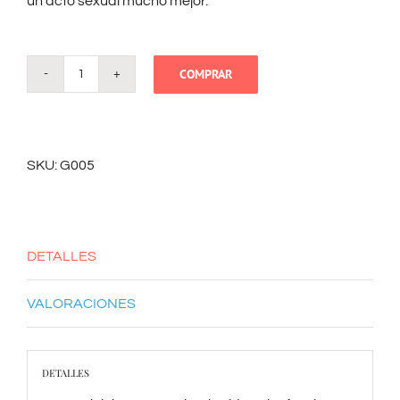
un acto sexual mucho mejor.
COMPRAR
3
prejuicios
que
SKU:
G005
impiden
hacer
buen
DETALLES
sexo
cantidad
VALORACIONES
DETALLES