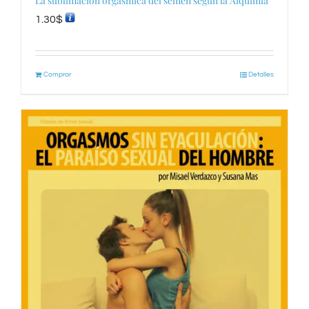
La sublimación orgásmica del semen según la Alquimia
1.30
$
Comprar
Detalles