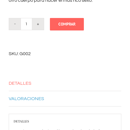
otro cuerpo para hacer el más rico sexo.
COMPRAR
¿Soy
linda?
cantidad
SKU:
G002
DETALLES
VALORACIONES
DETALLES